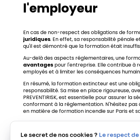
l'employeur
En cas de non-respect des obligations de forma
juridiques
. En effet, sa responsabilité pénale e
qu'il est démontré que la formation était insuffi
Au-delà des aspects réglementaires, une form
avantages
pour l'entreprise. Elle contribue à r
employés et à limiter les conséquences humaine
En résumé, la formation extincteur est une obli
responsabilité. Sa mise en place rigoureuse, a
PREVENTIRISK, est essentielle pour assurer la sé
conformant à la réglementation. N'hésitez pas 
en matière de formation incendie sur Paris et sa
X (formerly Twitter) est désactivé.
Autoriser
Facebook est dé
Le secret de nos cookies ?
Le respect de 