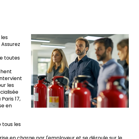
 les
. Assurez
re toutes
chent
intervient
ur les
cialisée
Paris 17,
se en
 tous les
ise en charge par l'employeur et se déroule sur le