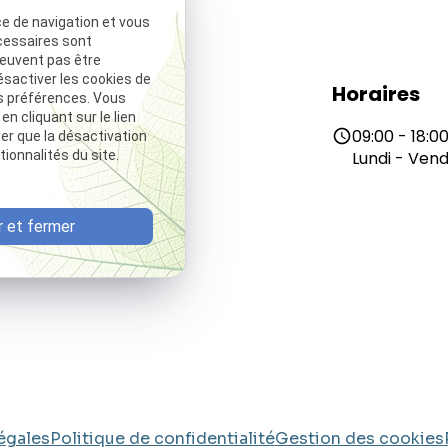
ce de navigation et vous
cessaires sont
peuvent pas être
ésactiver les cookies de
Téléphone
Horaires
s préférences. Vous
 cliquant sur le lien
01 84 20 18 48
09:00 - 18:0
phone
schedule
ter que la désactivation
Lundi - Vend
ionnalités du site.
 et fermer
égales
Politique de confidentialité
Gestion des cookies